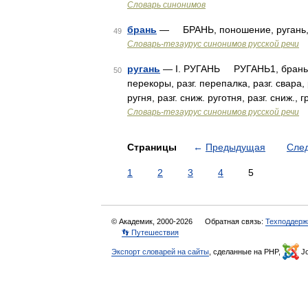
Словарь синонимов
брань
— БРАНЬ, поношение, ругань, руг
49
Словарь-тезаурус синонимов русской речи
ругань
— I. РУГАНЬ РУГАНЬ1, брань, пи
50
перекоры, разг. перепалка, разг. свара, 
ругня, разг. сниж. руготня, разг. сниж.,
Словарь-тезаурус синонимов русской речи
Страницы
←
Предыдущая
Сле
1
2
3
4
5
© Академик, 2000-2026
Обратная связь:
Техподдерж
👣 Путешествия
Экспорт словарей на сайты
, сделанные на PHP,
Jo