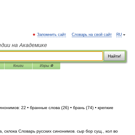
Запомнить сайт
Словарь на свой сайт
RU
едии на Академике
Найти!
Книги
Игры ⚽
инонимов: 22 • бранные слова (26) • брань (74) • крепкие
, склока Словарь русских синонимов. сыр бор сущ., кол во