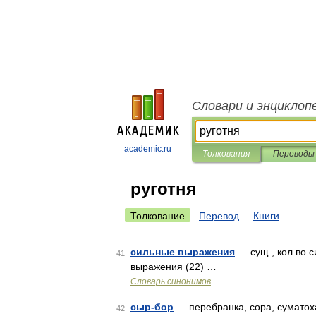
Словари и энциклоп
academic.ru
Толкования
Переводы
руготня
Толкование
Перевод
Книги
сильные выражения
— сущ., кол во с
41
выражения (22) …
Словарь синонимов
сыр-бор
— перебранка, сора, суматоха
42