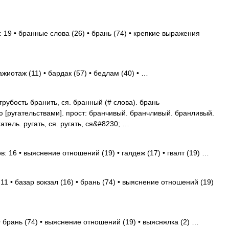
 19 • бранные слова (26) • брань (74) • крепкие выражения
жиотаж (11) • бардак (57) • бедлам (40) • …
грубость бранить, ся. бранный (# слова). брань
 [ругательствами]. прост: бранчивый. бранчливый. бранливый.
гатель. ругать, ся. ругать, ся&#8230; …
: 16 • выяснение отношений (19) • галдеж (17) • гвалт (19) …
11 • базар вокзал (16) • брань (74) • выяснение отношений (19)
 брань (74) • выяснение отношений (19) • выяснялка (2) …