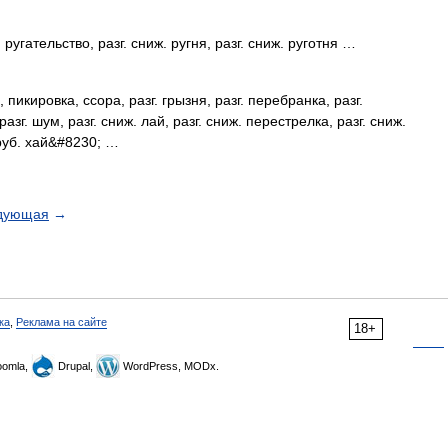
ательство, разг. сниж. ругня, разг. сниж. руготня …
кировка, ссора, разг. грызня, разг. перебранка, разг.
разг. шум, разг. сниж. лай, разг. сниж. перестрелка, разг. сниж.
 груб. хай&#8230; …
дующая
→
ка
,
Реклама на сайте
18+
omla,
Drupal,
WordPress, MODx.