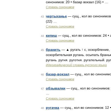
синонимов: 20 • базар вокзал (16) • …
Словарь синонимов
чертыханье
— сущ., кол во синонимов:
43
(22) …
Словарь синонимов
кипиш
— сущ., кол во синонимов: 24 • а
44
Словарь синонимов
бранить
— ▲ ругать ↑ с, оскорбление, 
45
оскорбительная ругань. осыпать бранью
ругань. ругня. руготня. ругательный. ру
Идеографический словарь русского языка
базар-вокзал
— сущ., кол во синонимов
46
Словарь синонимов
обзывалки
— сущ., кол во синонимов: 
47
…
Словарь синонимов
ругачка
— сущ., кол во синонимов: 12 •
48